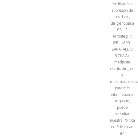
rectificación o
supresión de
sus datos,
dirigiéndose a
CALLE
Arrontegi 7,
6ºB - 48901
BARAKALDO
BIZKAIA o
mediante
escrito dirigido
a
miriam.condeaso
para más
información al
respecto,
puede
consultar
nuestra Política
de Privacidad
en