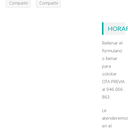
Compartir
Compartir
HORA
Rellenar el
formulario
o llamar
para
solicitar
CITA PREVIA
al 946 066
863.
Le
atenderemo
en el