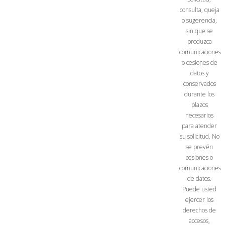
consulta, queja
o sugerencia,
sin que se
produzca
comunicaciones
o cesiones de
datos y
conservados
durante los
plazos
necesarios
para atender
su solicitud. No
se prevén
cesiones o
comunicaciones
de datos.
Puede usted
ejercer los
derechos de
accesos,