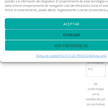
acceder a la información del dispositivo. El consentimiento de estas tecnologías 
datos como el comportamiento de navegación o las identificaciones únicas en este 
retirar el consentimiento, puede afectar negativamente a ciertas características 
ACEPTAR
DENEGAR
VER PREFERENCIAS
Política de cookies
POLITICA DE PRIVACIDAD
Aviso Legal
De
conformidad
con lo
establecido por
las normativas